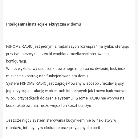
Inteligentna instalacja elektryczna w domu
F&HOME RADIO jest jednym z najtańszych rozwiązań na rynku, oferując
przy tym niezwykle szeroki wachlarz możliwości sterowania i
konfiguracji.
W niezwykle łatwy sposób, z dowolnego miejsca na świecie, będziesz
miał pełną kontrolę nad funkcjonowaniem domu.
System F&HOME RADIO jest zaproj
ektowany w sposób umożliwiający
jego szybką instalację w obiektach istniejących jak i nowo budowanych.
W obu przypadkach dołożenie systemu F&Home RADIO nie wpływa na
koszt okablowania, może wręcz ten koszt obniżyć.
Jeszcze nigdy system sterowania budynkiem nie był tak łatwy w
montażu, intuicyjny w obsłudze oraz przyjazny dla portfela.