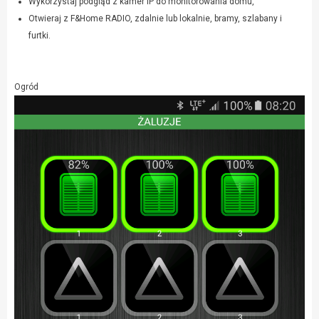
Wykorzystaj podgląd z kamer IP do monitorowania domu,
Otwieraj z F&Home RADIO, zdalnie lub lokalnie, bramy, szlabany i
furtki.
Ogród