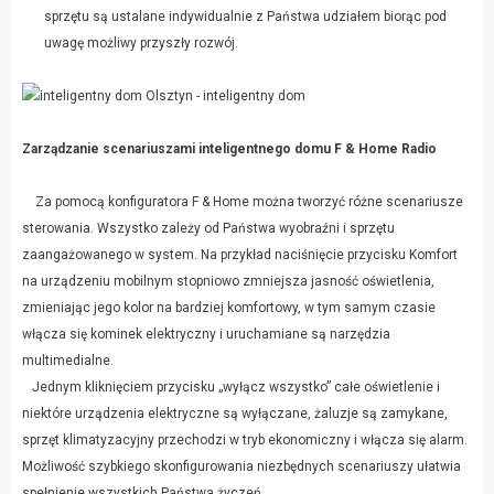
sprzętu są ustalane indywidualnie z Państwa udziałem biorąc pod
uwagę możliwy przyszły rozwój.
Zarządzanie scenariuszami inteligentnego domu F & Home Radio
Za pomocą konfiguratora F & Home można tworzyć różne scenariusze
sterowania. Wszystko zależy od Państwa wyobraźni i sprzętu
zaangażowanego w system. Na przykład naciśnięcie przycisku Komfort
na urządzeniu mobilnym stopniowo zmniejsza jasność oświetlenia,
zmieniając jego kolor na bardziej komfortowy, w tym samym czasie
włącza się kominek elektryczny i uruchamiane są narzędzia
multimedialne.
Jednym kliknięciem przycisku „wyłącz wszystko” całe oświetlenie i
niektóre urządzenia elektryczne są wyłączane, żaluzje są zamykane,
sprzęt klimatyzacyjny przechodzi w tryb ekonomiczny i włącza się alarm.
Możliwość szybkiego skonfigurowania niezbędnych scenariuszy ułatwia
spełnienie wszystkich Państwa życzeń.