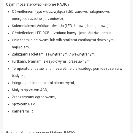
Czym może sterować F&Home RADIO?
Oświetleniem typu włącz-wyłącz (LED, żarowe, halogenowe,
energooszczędne, jarzeniowe),
Ściemnialnymi źródłami światła (LED, żarowe, halogenowe),
Oświetleniem LED RGB – zmiana barwy i jasności świecenia,
Gniazdami sieciowymi lub odbiornikami zasilanymi dowolnym
napięciem,
Żaluzjami i roletami zewnętrznymi / wewnętrznymi,
Furtkami, bramami skrzydłowymi i przesuwnymi,
Temperaturą, ustawianą niezależnie dla każdego pomieszczenia w
budynku,
Integracja z instalacjami alarmowymi,
Małym sprzętem AGD,
Zraszaczami ogrodowymi,
Sprzętem RTV,
Kamerami IP.
Gdzie można zastosować F&Home RADIO