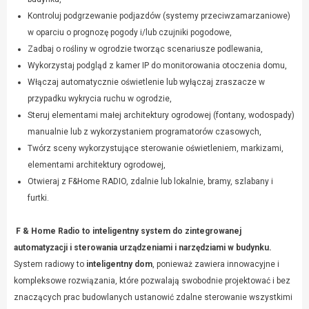
Kontroluj podgrzewanie podjazdów (systemy przeciwzamarzaniowe)
w oparciu o prognozę pogody i/lub czujniki pogodowe,
Zadbaj o rośliny w ogrodzie tworząc scenariusze podlewania,
Wykorzystaj podgląd z kamer IP do monitorowania otoczenia domu,
Włączaj automatycznie oświetlenie lub wyłączaj zraszacze w
przypadku wykrycia ruchu w ogrodzie,
Steruj elementami małej architektury ogrodowej (fontany, wodospady)
manualnie lub z wykorzystaniem programatorów czasowych,
Twórz sceny wykorzystujące sterowanie oświetleniem, markizami,
elementami architektury ogrodowej,
Otwieraj z F&Home RADIO, zdalnie lub lokalnie, bramy, szlabany i
furtki.
F & Home Radio to inteligentny system do zintegrowanej
automatyzacji i sterowania urządzeniami i narzędziami w budynku.
System radiowy to
inteligentny dom
, ponieważ zawiera innowacyjne i
kompleksowe rozwiązania, które pozwalają swobodnie projektować i bez
znaczących prac budowlanych ustanowić zdalne sterowanie wszystkimi