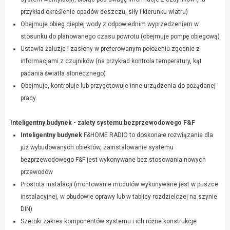
przykład określenie opadów deszczu, siły i kierunku wiatru)
Obejmuje obieg ciepłej wody z odpowiednim wyprzedzeniem w
stosunku do planowanego czasu powrotu (obejmuje pompę obiegową)
Ustawia żaluzje i zasłony w preferowanym położeniu zgodnie z
informacjami z czujników (na przykład kontrola temperatury, kąt
padania światła słonecznego)
Obejmuje, kontroluje lub przygotowuje inne urządzenia do pożądanej
pracy.
Inteligentny budynek - zalety systemu bezprzewodowego F&F
Inteligentny budynek
F&HOME RADIO to doskonałe rozwiązanie dla
już wybudowanych obiektów, zainstalowanie systemu
bezprzewodowego F&F jest wykonywane bez stosowania nowych
przewodów
Prostota instalacji (montowanie modułów wykonywane jest w puszce
instalacyjnej, w obudowie oprawy lub w tablicy rozdzielczej na szynie
DIN)
Szeroki zakres komponentów systemu i ich różne konstrukcje