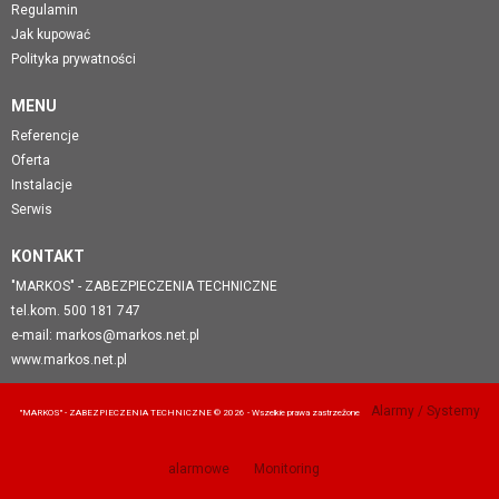
Regulamin
Jak kupować
Polityka prywatności
MENU
Referencje
Oferta
Instalacje
Serwis
KONTAKT
"MARKOS" - ZABEZPIECZENIA TECHNICZNE
tel.kom. 500 181 747
e-mail:
markos@markos.net.pl
www.markos.net.pl
Alarmy / Systemy
"MARKOS" - ZABEZPIECZENIA TECHNICZNE © 2026 - Wszelkie prawa zastrzeżone
alarmowe
Monitoring