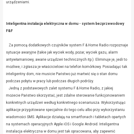
urządzeniami.
Inteligentna instalacja elektryczna w domu - system bezprzewodowy
F&F
Za pomocą dodatkowych czujników system F & Home Radio rozpoznaje
sytuacje awaryjne (takie jak wyciek wody, pożar, wyciek gazu, alarm
antywłamaniowy, awarie urządzeń technicznych itp.). Eliminuje je, jeśli to
możliwe, i zgłasza je właścicielowi na telefon komórkowy. Posiadając tak
inteligentny dom, nie musicie Państwo już martwić się o stan domu
podczas pobytu w pracy lub podczas długich podróży.
Jedną z podstawowych zalet systemu F & Home Radio, z jakiej
możecie Państwo skorzystać, jest zdalne sterowanie funkcjonowaniem
konkretnych urządzeń według konkretnego scenariusza. Wykorzystując
aplikacje przygotowane specjalnie do tego celu albo przy wykorzystaniu
wiadomości SMS. Aplikacje działają na smartfonach i tabletach opartych
na systemach operacyjnych Apple iOS i Google Android. Inteligentna
instalacja elektryczna w domu jest tak opracowana, aby zapewnić