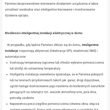
Państwu bezprzewodowe sterowanie działaniem urządzenia a także
umożliwić swobodne oraz inteligentne kierowanie i monitorowanie
działania sprzętu.
Możliwości inteligentnej instalacji elektrycznej w domu
W przypadku, gdy będzie Państwo zbliżać się do domu,
inteligentne
instalacje
rozpoznają aktywność (lokalizacja GPS, wiadomość SMS) i
automatycznie:
Dostosują temperaturę (ogrzewa lub chłodzi wybrane pomieszczenia
lub strefy) do ustawionej temperatury
Inteligenta instalacja oświetlenia spowoduje, że w Państwa pokojach
lub na terenach przydomowych takich jak: garaż, drogi dojazdowe,
ogród nastąpi dostosowanie jego nasilenia do konkretnych warunków
panujących na zewnątrz tzn. warunki atmosferyczne, pora dnia,
potrzeby osobiste.
Napowietrza poszczególne pomieszczenia (otwiera okna, włącza
system wentylacji), biorąc pod uwagę informacje z czujników (na